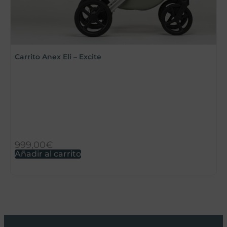
Carrito Anex Eli – Excite
B
999,00
€
9
Añadir al carrito
S