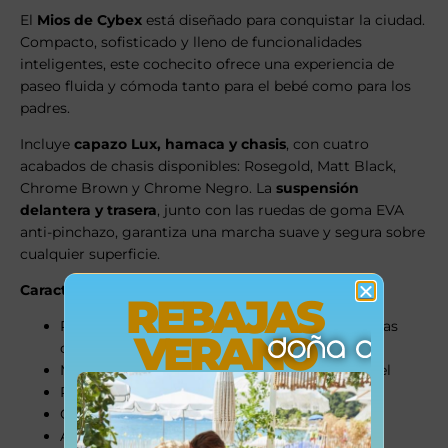
El
Mios de Cybex
está diseñado para conquistar la ciudad.
Compacto, sofisticado y lleno de funcionalidades
inteligentes, este cochecito ofrece una experiencia de
paseo fluida y cómoda tanto para el bebé como para los
padres.
Incluye
capazo Lux, hamaca y chasis
, con cuatro
acabados de chasis disponibles: Rosegold, Matt Black,
Chrome Brown y Chrome Negro. La
suspensión
delantera y trasera
, junto con las ruedas de goma EVA
anti-pinchazo, garantiza una marcha suave y segura sobre
cualquier superficie.
Características destacadas:
REBAJAS
Ruedas con suspensión integral y bloqueo en las
VERANO
delanteras
Manillar ajustable en altura con acabado en piel
Plegado ultracompacto con una sola mano
Chasis de aluminio ligero y resistente
Asiento reversible y reclinable