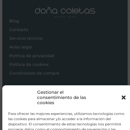
Blog
Contacto
Servicio técnico
Aviso legal
Política de privacidad
Política de cookies
Condiciones de compra
Carros de bebé
Gestionar el
Sillas de paseo
consentimiento de las
cookies
Sillas auto
Alimentación
Para ofrecer las mejores experiencias, utilizamos tecnologías como
las cookies para almacenar y/o acceder a la información del
Hogar
dispositivo. El consentimiento de estas tecnologías nos permitirá
procesar datos como el comportamiento de navegación o las