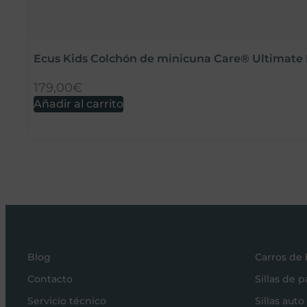
Ecus Kids Colchón de minicuna Care® Ultimate 
179,00
€
Añadir al carrito
Blog
Carros de
Contacto
Sillas de 
Servicio técnico
Sillas auto