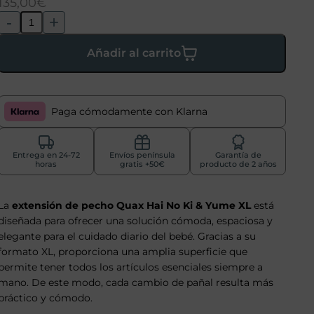
135,00
€
-
+
Añadir al carrito
Paga cómodamente con Klarna
Entrega en 24-72
Envíos península
Garantía de
horas
gratis +50€
producto de 2 años
La
extensión de pecho Quax Hai No Ki & Yume XL
está
diseñada para ofrecer una solución cómoda, espaciosa y
elegante para el cuidado diario del bebé. Gracias a su
formato XL, proporciona una amplia superficie que
permite tener todos los artículos esenciales siempre a
mano. De este modo, cada cambio de pañal resulta más
práctico y cómodo.