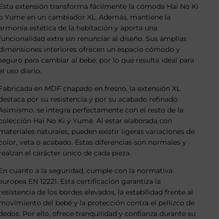
Esta extensión transforma fácilmente la cómoda Hai No Ki
o Yume en un cambiador XL. Además, mantiene la
armonía estética de la habitación y aporta una
funcionalidad extra sin renunciar al diseño. Sus amplias
dimensiones interiores ofrecen un espacio cómodo y
seguro para cambiar al bebé, por lo que resulta ideal para
el uso diario.
Fabricada en MDF chapado en fresno, la extensión XL
destaca por su resistencia y por su acabado refinado.
Asimismo, se integra perfectamente con el resto de la
colección Hai No Ki y Yume. Al estar elaborada con
materiales naturales, pueden existir ligeras variaciones de
color, veta o acabado. Estas diferencias son normales y
realzan el carácter único de cada pieza.
En cuanto a la seguridad, cumple con la normativa
europea EN 12221. Esta certificación garantiza la
resistencia de los bordes elevados, la estabilidad frente al
movimiento del bebé y la protección contra el pellizco de
dedos. Por ello, ofrece tranquilidad y confianza durante su