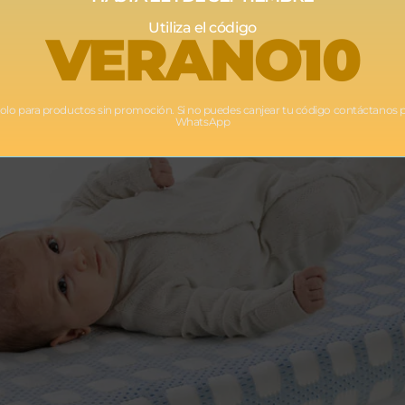
Utiliza el código
VERANO10
Solo para productos sin promoción. Si no puedes canjear tu código contáctanos 
WhatsApp