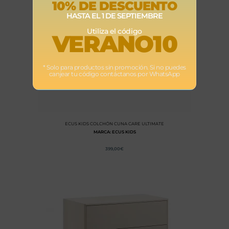
10% DE DESCUENTO
HASTA EL 1 DE SEPTIEMBRE
Utiliza el código
VERANO10
* Solo para productos sin promoción. Si no puedes
canjear tu código contáctanos por WhatsApp
ECUS KIDS COLCHÓN CUNA CARE ULTIMATE
MARCA: ECUS KIDS
399,00
€