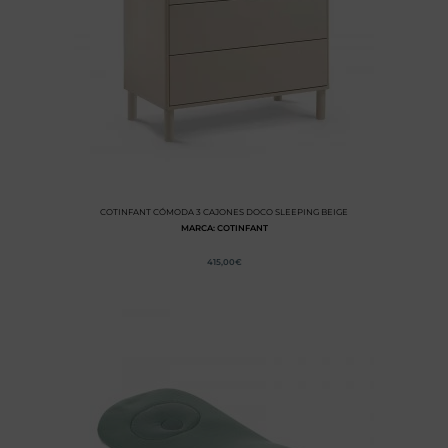
COTINFANT CÓMODA 3 CAJONES DOCO SLEEPING BEIGE
MARCA: COTINFANT
415,00
€