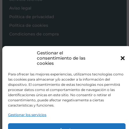
Aviso legal
Política de privacidad
Política de cookies
Condiciones de compra
Carros de bebé
Gestionar el
Sillas de paseo
consentimiento de las
cookies
Sillas auto
Alimentación
Para ofrecer las mejores experiencias, utilizamos tecnologías como
las cookies para almacenar y/o acceder a la información del
Hogar
dispositivo. El consentimiento de estas tecnologías nos permitirá
procesar datos como el comportamiento de navegación o las
Viajar
identificaciones únicas en este sitio. No consentir o retirar el
consentimiento, puede afectar negativamente a ciertas
características y funciones.
info@donacoletas.com
+34 91 626 62 75
Gestionar los servicios
Accesorios para bebés en Las Rozas