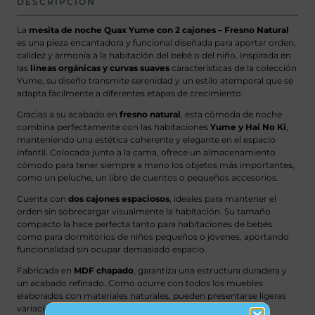
DESCRIPCIÓN
La
mesita de noche Quax Yume con 2 cajones – Fresno Natural
es una pieza encantadora y funcional diseñada para aportar orden,
calidez y armonía a la habitación del bebé o del niño. Inspirada en
las
líneas orgánicas y curvas suaves
características de la colección
Yume, su diseño transmite serenidad y un estilo atemporal que se
adapta fácilmente a diferentes etapas de crecimiento.
Gracias a su acabado en
fresno natural
, esta cómoda de noche
combina perfectamente con las habitaciones
Yume y Hai No Ki
,
manteniendo una estética coherente y elegante en el espacio
infantil. Colocada junto a la cama, ofrece un almacenamiento
cómodo para tener siempre a mano los objetos más importantes,
como un peluche, un libro de cuentos o pequeños accesorios.
Cuenta con
dos cajones espaciosos
, ideales para mantener el
orden sin sobrecargar visualmente la habitación. Su tamaño
compacto la hace perfecta tanto para habitaciones de bebés
como para dormitorios de niños pequeños o jóvenes, aportando
funcionalidad sin ocupar demasiado espacio.
Fabricada en
MDF chapado
, garantiza una estructura duradera y
un acabado refinado. Como ocurre con todos los muebles
elaborados con materiales naturales, pueden presentarse ligeras
variaciones en el color, la veta o el acabado, lo que realza el