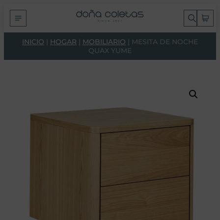
INICIO
|
HOGAR
|
MOBILIARIO
| MESITA DE NOCHE
QUAX YUME