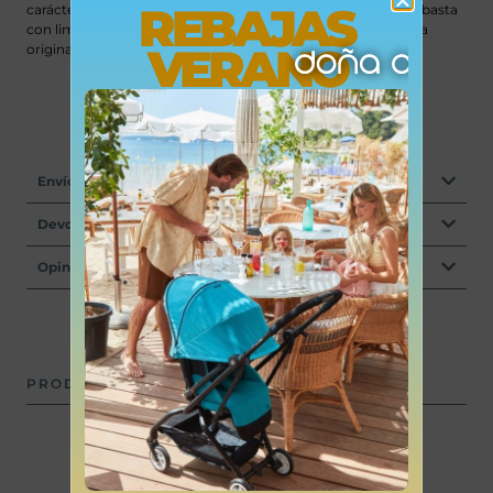
REBAJAS
carácter único de cada pieza. Su mantenimiento es sencillo: basta
con limpiarla con un paño húmedo para conservar su belleza
VERANO
original.
Envíos
Devoluciones
Opiniones
PRODUCTOS RELACIONADOS