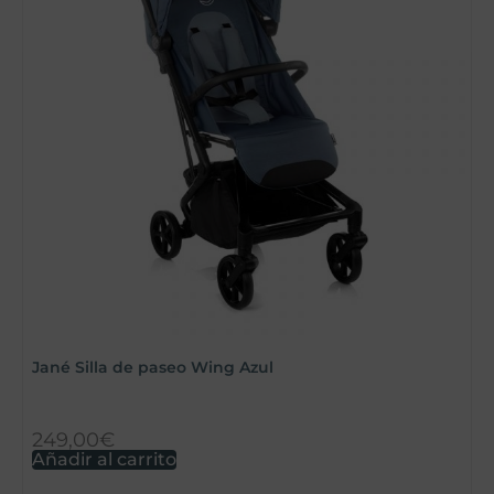
S
Jané Silla de paseo Wing Azul
249,00
€
3
Añadir al carrito
S