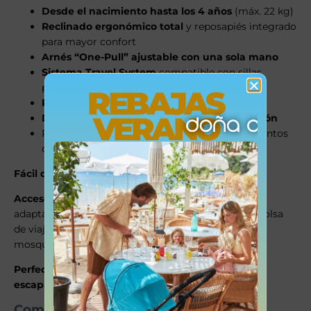
Desde el nacimiento hasta los 4 años
(máx. 22 kg)
Reclinado ergonómico total
y reposapiés integrado
para mayor confort
Arnés “One-Pull” ajustable con una sola mano
Sistema Travel System
compatible con sillas
portabebés CYBEX (excepto Cloud G i-Size)
REBAJAS
Plegado ultracompacto en segundos
VERANO
Diseño apto como equipaje de mano en avión
Peso ligero: perfecta para viajes y desplazamientos
diarios
Fácil de limpiar
: fundas lavables a máquina (30 °C).
Accesorios disponibles
(se venden por separado):
adaptadores, burbuja de lluvia, barra apoyabrazos, bolsa
de viaje, pantalla solar, portavasos, forro de verano,
mosquitera y más.
Perfecta como silla de paseo secundaria o para
escapadas urbanas y vuelos internacionales.
Comparte este producto