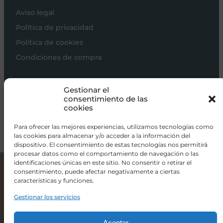
Aviso legal
Política de privacidad
Política de cookies
Condiciones de compra
Carros de bebé
Gestionar el
Sillas de paseo
consentimiento de las
cookies
Sillas auto
Alimentación
Para ofrecer las mejores experiencias, utilizamos tecnologías como
las cookies para almacenar y/o acceder a la información del
Hogar
dispositivo. El consentimiento de estas tecnologías nos permitirá
procesar datos como el comportamiento de navegación o las
Viajar
identificaciones únicas en este sitio. No consentir o retirar el
consentimiento, puede afectar negativamente a ciertas
Bañera Completa de BebeJou
características y funciones.
130,00
€
info@donacoletas.com
+34 91 626 62 75
Gestionar los servicios
Accesorios para bebés en Las Rozas
Color
Aceptar