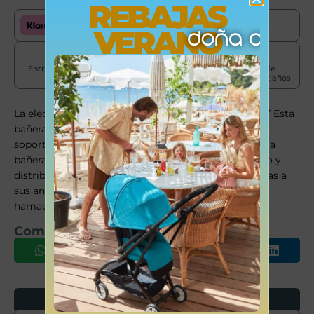
REBAJAS
Paga cómodamente con Klarna
VERANO
Entrega en 24-72
Envíos península
Garantía de
horas
gratis +50€
producto de 2 años
La elección perfecta para los baños de tu pequeño. “” Esta
bañera térmica se pueden instalar fácilmente en el
soporte para bañeras de bébé-jou. Así se puede fijar la
bañera de manera segura y estable. Con termómetro y
distribuidor de jabón incorporado Muy estable gracias a
sus antideslizantes Resistente y duradero bañera +
hamaca + soporte+ tubo desagüe
Comparte este producto
Opiniones