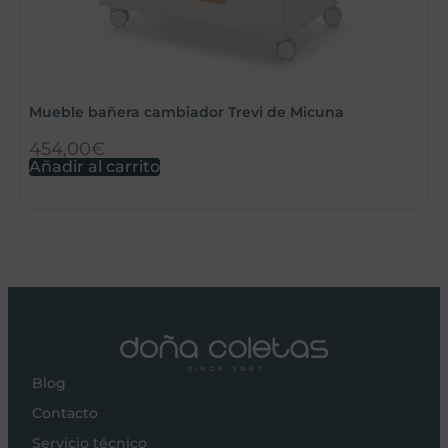
Mueble bañera cambiador Trevi de Micuna
B
454,00
€
3
Añadir al carrito
A
Blog
Contacto
Servicio técnico